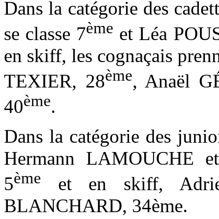
Dans la catégorie des cade
ème
se classe 7
et Léa POUS
en skiff, les cognaçais pren
ème
TEXIER, 28
, Anaël 
ème
40
.
Dans la catégorie des junio
Hermann LAMOUCHE et
ème
5
et en skiff, Adr
BLANCHARD, 34ème.