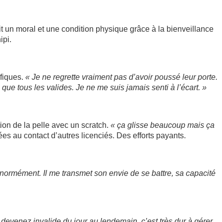
 un moral et une condition physique grâce à la bienveillance
ipi.
ifiques.
« Je ne regrette vraiment pas d’avoir poussé leur porte.
que tous les valides. Je ne me suis jamais senti à l’écart. »
tion de la pelle avec un scratch.
« ça glisse beaucoup mais ça
es au contact d’autres licenciés. Des efforts payants.
 énormément. Il me transmet son envie de se battre, sa capacité
evenez invalide du jour au lendemain, c’est très dur à gérer.