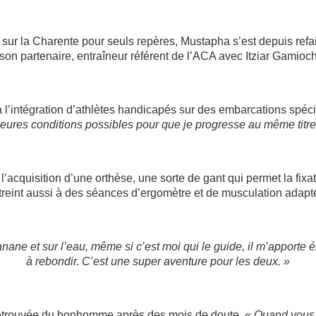
ur la Charente pour seuls repères, Mustapha s’est depuis refait
son partenaire, entraîneur référent de l’ACA avec Itziar Gamioch
 à l’intégration d’athlètes handicapés sur des embarcations spéc
lleures conditions possibles pour que je progresse au même titre 
t l’acquisition d’une orthèse, une sorte de gant qui permet la fixa
streint aussi à des séances d’ergomètre et de musculation adapté
banane et sur l’eau, même si c’est moi qui le guide, il m’apporte
à rebondir. C’est une super aventure pour les deux. »
 retrouvée du bonhomme après des mois de doute.
« Quand vous d