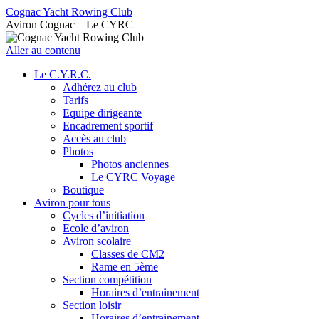
Cognac Yacht Rowing Club
Aviron Cognac – Le CYRC
Aller au contenu
Le C.Y.R.C.
Adhérez au club
Tarifs
Equipe dirigeante
Encadrement sportif
Accès au club
Photos
Photos anciennes
Le CYRC Voyage
Boutique
Aviron pour tous
Cycles d’initiation
Ecole d’aviron
Aviron scolaire
Classes de CM2
Rame en 5ème
Section compétition
Horaires d’entrainement
Section loisir
Horaires d’entrainement