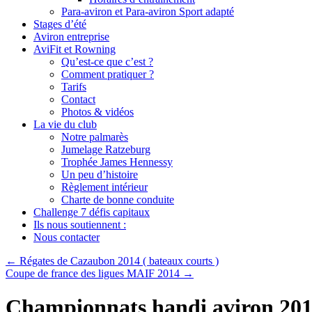
Para-aviron et Para-aviron Sport adapté
Stages d’été
Aviron entreprise
AviFit et Rowning
Qu’est-ce que c’est ?
Comment pratiquer ?
Tarifs
Contact
Photos & vidéos
La vie du club
Notre palmarès
Jumelage Ratzeburg
Trophée James Hennessy
Un peu d’histoire
Règlement intérieur
Charte de bonne conduite
Challenge 7 défis capitaux
Ils nous soutiennent :
Nous contacter
←
Régates de Cazaubon 2014 ( bateaux courts )
Coupe de france des ligues MAIF 2014
→
Championnats handi aviron 20