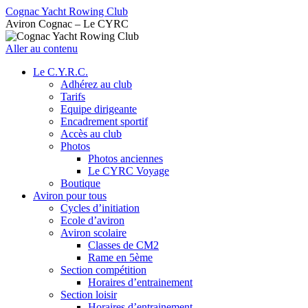
Cognac Yacht Rowing Club
Aviron Cognac – Le CYRC
Aller au contenu
Le C.Y.R.C.
Adhérez au club
Tarifs
Equipe dirigeante
Encadrement sportif
Accès au club
Photos
Photos anciennes
Le CYRC Voyage
Boutique
Aviron pour tous
Cycles d’initiation
Ecole d’aviron
Aviron scolaire
Classes de CM2
Rame en 5ème
Section compétition
Horaires d’entrainement
Section loisir
Horaires d’entrainement