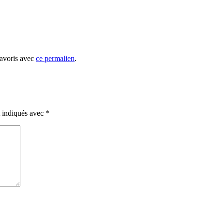
favoris avec
ce permalien
.
t indiqués avec
*