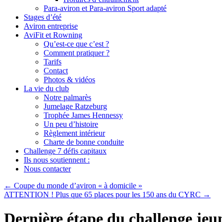
Para-aviron et Para-aviron Sport adapté
Stages d’été
Aviron entreprise
AviFit et Rowning
Qu’est-ce que c’est ?
Comment pratiquer ?
Tarifs
Contact
Photos & vidéos
La vie du club
Notre palmarès
Jumelage Ratzeburg
Trophée James Hennessy
Un peu d’histoire
Règlement intérieur
Charte de bonne conduite
Challenge 7 défis capitaux
Ils nous soutiennent :
Nous contacter
←
Coupe du monde d’aviron « à domicile »
ATTENTION ! Plus que 65 places pour les 150 ans du CYRC
→
Dernière étape du challenge je