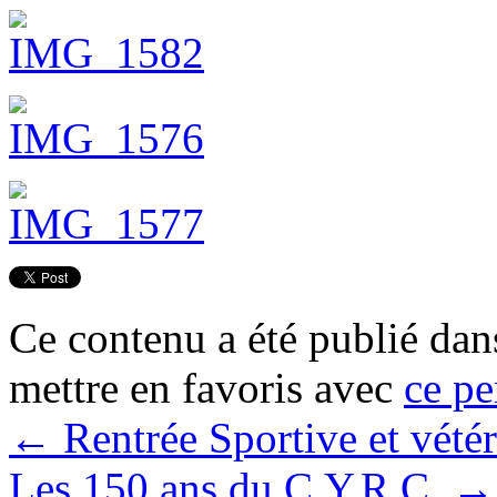
Ce contenu a été publié da
mettre en favoris avec
ce pe
←
Rentrée Sportive et vété
Les 150 ans du C.Y.R.C.
→