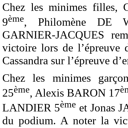
Chez les minimes filles
ème
9
, Philomène DE 
GARNIER-JACQUES rempor
victoire lors de l’épreuve 
Cassandra sur l’épreuve d’e
Chez les minimes garço
ème
è
25
, Alexis BARON 17
ème
LANDIER 5
et Jonas J
du podium. A noter la vict