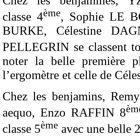
Chez les benjamines, 
ème
classe 4
, Sophie LE
BURKE, Célestine DA
PELLEGRIN se classent tou
noter la belle première 
l’ergomètre et celle de Céle
Chez les benjamins, Re
èm
aequo, Enzo RAFFIN 8
ème
classe 5
avec une belle 