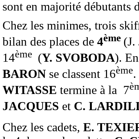
sont en majorité débutants 
Chez les minimes, trois skif
ème
bilan des places de
4
(J
ème
14
(
Y. SVOBODA
). E
ème
BARON
se classent 16
.
è
WITASSE
termine à la 7
JACQUES
et
C. LARDIL
Chez les cadets,
E. TEXIE