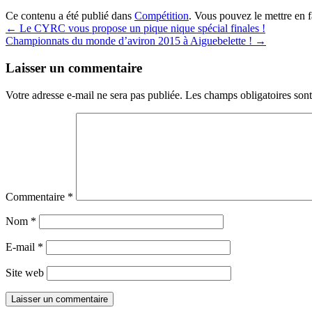
Ce contenu a été publié dans
Compétition
. Vous pouvez le mettre en 
←
Le CYRC vous propose un pique nique spécial finales !
Championnats du monde d’aviron 2015 à Aiguebelette !
→
Laisser un commentaire
Votre adresse e-mail ne sera pas publiée.
Les champs obligatoires son
Commentaire
*
Nom
*
E-mail
*
Site web