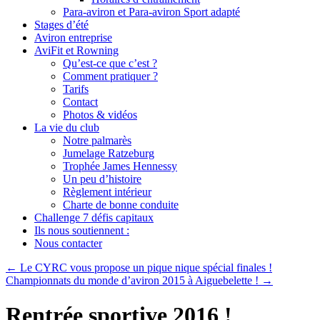
Para-aviron et Para-aviron Sport adapté
Stages d’été
Aviron entreprise
AviFit et Rowning
Qu’est-ce que c’est ?
Comment pratiquer ?
Tarifs
Contact
Photos & vidéos
La vie du club
Notre palmarès
Jumelage Ratzeburg
Trophée James Hennessy
Un peu d’histoire
Règlement intérieur
Charte de bonne conduite
Challenge 7 défis capitaux
Ils nous soutiennent :
Nous contacter
←
Le CYRC vous propose un pique nique spécial finales !
Championnats du monde d’aviron 2015 à Aiguebelette !
→
Rentrée sportive 2016 !