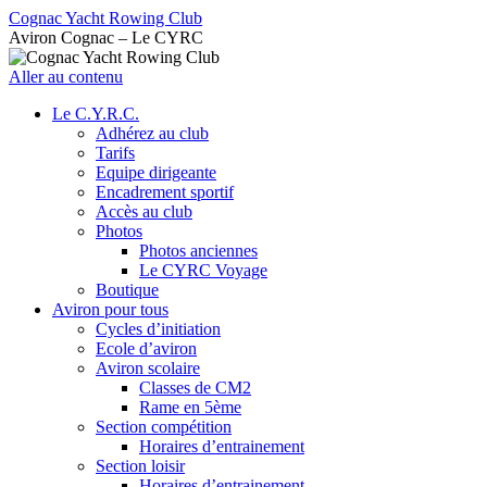
Cognac Yacht Rowing Club
Aviron Cognac – Le CYRC
Aller au contenu
Le C.Y.R.C.
Adhérez au club
Tarifs
Equipe dirigeante
Encadrement sportif
Accès au club
Photos
Photos anciennes
Le CYRC Voyage
Boutique
Aviron pour tous
Cycles d’initiation
Ecole d’aviron
Aviron scolaire
Classes de CM2
Rame en 5ème
Section compétition
Horaires d’entrainement
Section loisir
Horaires d’entrainement