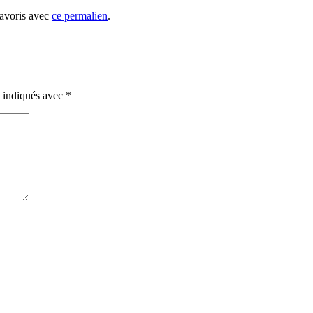
favoris avec
ce permalien
.
t indiqués avec
*