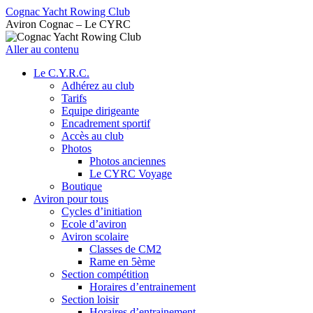
Cognac Yacht Rowing Club
Aviron Cognac – Le CYRC
Aller au contenu
Le C.Y.R.C.
Adhérez au club
Tarifs
Equipe dirigeante
Encadrement sportif
Accès au club
Photos
Photos anciennes
Le CYRC Voyage
Boutique
Aviron pour tous
Cycles d’initiation
Ecole d’aviron
Aviron scolaire
Classes de CM2
Rame en 5ème
Section compétition
Horaires d’entrainement
Section loisir
Horaires d’entrainement