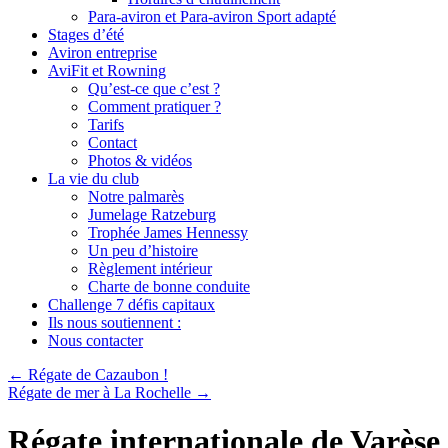
Para-aviron et Para-aviron Sport adapté
Stages d’été
Aviron entreprise
AviFit et Rowning
Qu’est-ce que c’est ?
Comment pratiquer ?
Tarifs
Contact
Photos & vidéos
La vie du club
Notre palmarès
Jumelage Ratzeburg
Trophée James Hennessy
Un peu d’histoire
Règlement intérieur
Charte de bonne conduite
Challenge 7 défis capitaux
Ils nous soutiennent :
Nous contacter
←
Régate de Cazaubon !
Régate de mer à La Rochelle
→
Régate internationale de Varèse 