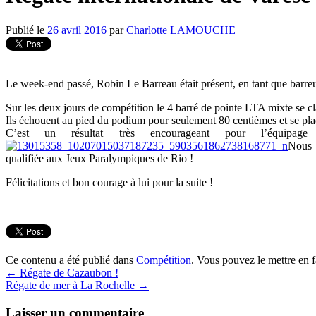
Publié le
26 avril 2016
par
Charlotte LAMOUCHE
Le week-end passé, Robin Le Barreau était présent, en tant que barreur 
Sur les deux jours de compétition le 4 barré de pointe LTA mixte se c
Ils échouent au pied du podium pour seulement 80 centièmes et se pla
C’est un résultat très encourageant pour l’équip
Nous a
qualifiée aux Jeux Paralympiques de Rio !
Félicitations et bon courage à lui pour la suite !
Ce contenu a été publié dans
Compétition
. Vous pouvez le mettre en 
←
Régate de Cazaubon !
Régate de mer à La Rochelle
→
Laisser un commentaire