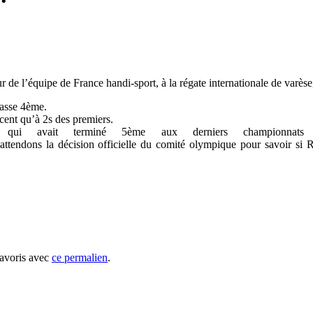
de l’équipe de France handi-sport, à la régate internationale de varèse, 
lasse 4ème.
cent qu’à 2s des premiers.
age qui avait terminé 5ème aux derniers championna
ttendons la décision officielle du comité olympique pour savoir si Ro
favoris avec
ce permalien
.