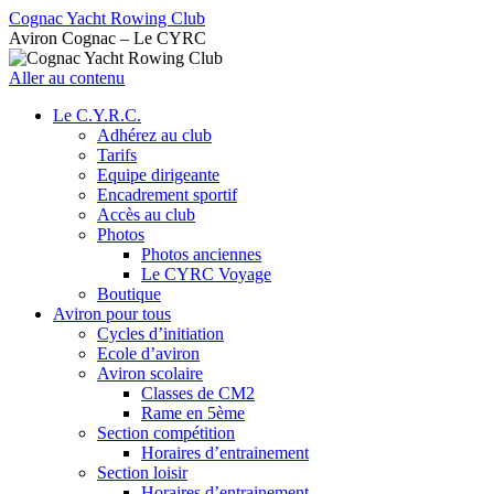
Cognac Yacht Rowing Club
Aviron Cognac – Le CYRC
Aller au contenu
Le C.Y.R.C.
Adhérez au club
Tarifs
Equipe dirigeante
Encadrement sportif
Accès au club
Photos
Photos anciennes
Le CYRC Voyage
Boutique
Aviron pour tous
Cycles d’initiation
Ecole d’aviron
Aviron scolaire
Classes de CM2
Rame en 5ème
Section compétition
Horaires d’entrainement
Section loisir
Horaires d’entrainement