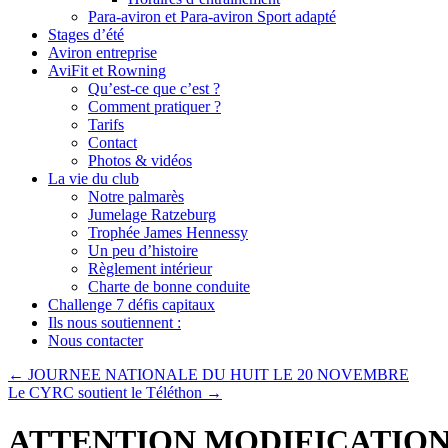
Para-aviron et Para-aviron Sport adapté
Stages d’été
Aviron entreprise
AviFit et Rowning
Qu’est-ce que c’est ?
Comment pratiquer ?
Tarifs
Contact
Photos & vidéos
La vie du club
Notre palmarès
Jumelage Ratzeburg
Trophée James Hennessy
Un peu d’histoire
Règlement intérieur
Charte de bonne conduite
Challenge 7 défis capitaux
Ils nous soutiennent :
Nous contacter
←
JOURNEE NATIONALE DU HUIT LE 20 NOVEMBRE
Le CYRC soutient le Téléthon
→
ATTENTION MODIFICATIO