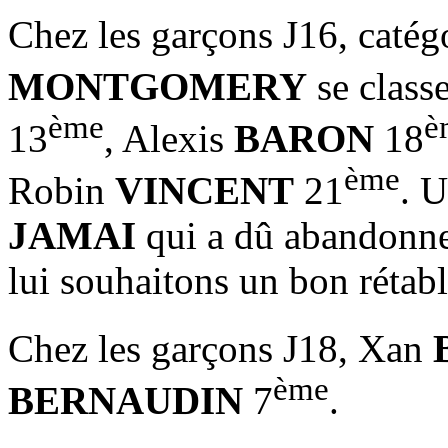
Chez les garçons J16, catég
MONTGOMERY
se class
ème
è
13
, Alexis
BARON
18
ème
Robin
VINCENT
21
. U
JAMAI
qui a dû abandonne
lui souhaitons un bon rétab
Chez les garçons J18, Xan
ème
BERNAUDIN
7
.