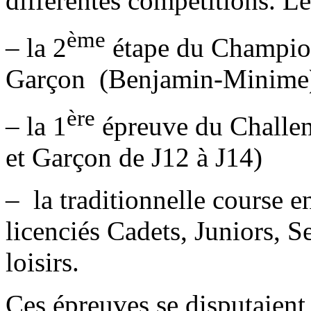
différentes compétitions. Le
ème
– la 2
étape du Championn
Garçon (Benjamin-Minime
ère
– la 1
épreuve du Challe
et Garçon de J12 à J14)
– la traditionnelle course en
licenciés Cadets, Juniors, S
loisirs.
Ces épreuves se disputaient