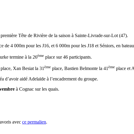
a première Tête de Rivière de la saison à Sainte-Livrade-sur-Lot (47).
e de 4 000m pour les J16, et 6 000m pour les J18 et Séniors, en bateaux 
ème
urke termine à la 26
place sur 46 participants.
ème
ème
place, Xan Besiat la 31
place, Bastien Belmonte la 41
place et 
a d’avoir aidé Adelaïde à l’encadrement du groupe.
ovembre
à Cognac sur les quais.
favoris avec
ce permalien
.