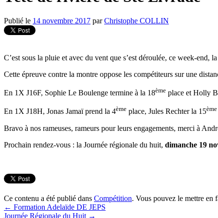
Publié le
14 novembre 2017
par
Christophe COLLIN
C’est sous la pluie et avec du vent que s’est déroulée, ce week-end, l
Cette épreuve contre la montre oppose les compétiteurs sur une distanc
ème
En 1X J16F, Sophie Le Boulenge termine à la 18
place et Holly B
ème
ème
En 1X J18H, Jonas Jamaï prend la 4
place, Jules Rechter la 15
Bravo à nos rameuses, rameurs pour leurs engagements, merci à André
Prochain rendez-vous : la Journée régionale du huit,
dimanche 19 n
Ce contenu a été publié dans
Compétition
. Vous pouvez le mettre en 
←
Formation Adelaïde DE JEPS
Journée Régionale du Huit
→