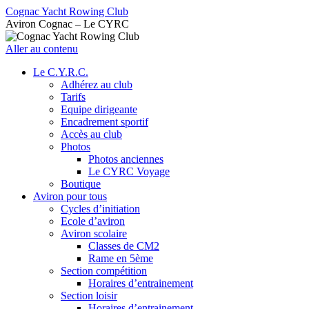
Cognac Yacht Rowing Club
Aviron Cognac – Le CYRC
Aller au contenu
Le C.Y.R.C.
Adhérez au club
Tarifs
Equipe dirigeante
Encadrement sportif
Accès au club
Photos
Photos anciennes
Le CYRC Voyage
Boutique
Aviron pour tous
Cycles d’initiation
Ecole d’aviron
Aviron scolaire
Classes de CM2
Rame en 5ème
Section compétition
Horaires d’entrainement
Section loisir
Horaires d’entrainement