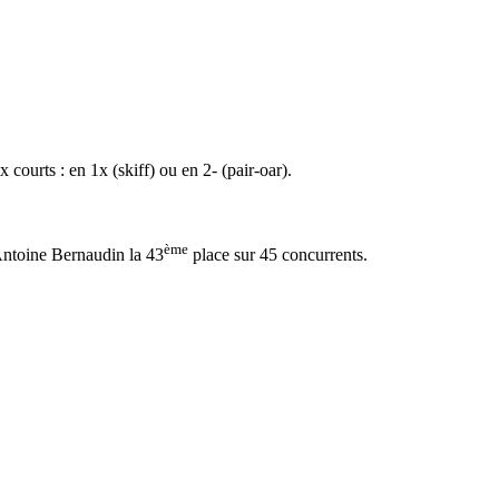
courts : en 1x (skiff) ou en 2- (pair-oar).
ème
Antoine Bernaudin la 43
place sur 45 concurrents.