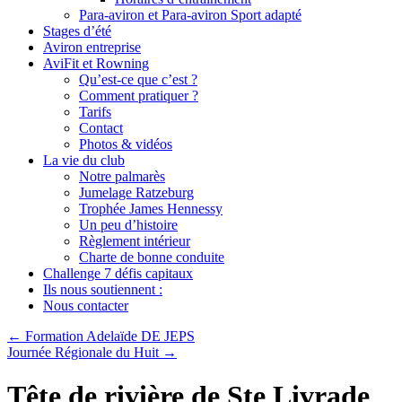
Para-aviron et Para-aviron Sport adapté
Stages d’été
Aviron entreprise
AviFit et Rowning
Qu’est-ce que c’est ?
Comment pratiquer ?
Tarifs
Contact
Photos & vidéos
La vie du club
Notre palmarès
Jumelage Ratzeburg
Trophée James Hennessy
Un peu d’histoire
Règlement intérieur
Charte de bonne conduite
Challenge 7 défis capitaux
Ils nous soutiennent :
Nous contacter
←
Formation Adelaïde DE JEPS
Journée Régionale du Huit
→
Tête de rivière de Ste Livrade