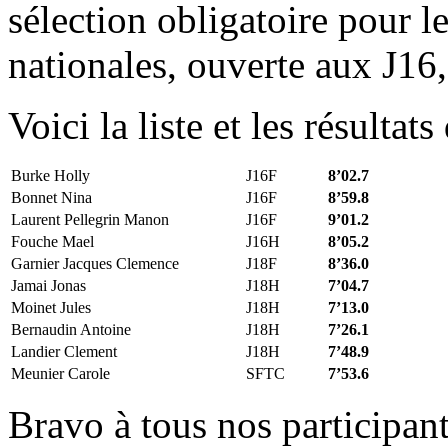
sélection obligatoire pour l
nationales, ouverte aux J16
Voici la liste et les résultats
Burke Holly
J16F
8’02.7
Bonnet Nina
J16F
8’59.8
Laurent Pellegrin Manon
J16F
9’01.2
Fouche Mael
J16H
8’05.2
Garnier Jacques Clemence
J18F
8’36.0
Jamai Jonas
J18H
7’04.7
Moinet Jules
J18H
7’13.0
Bernaudin Antoine
J18H
7’26.1
Landier Clement
J18H
7’48.9
Meunier Carole
SFTC
7’53.6
Bravo à tous nos participant