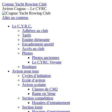
Cognac Yacht Rowing Club
Aviron Cognac – Le CYRC
Aller au contenu
Le C.Y.R.C.
Adhérez au club
Tarifs
Equipe dirigeante
Encadrement sportif
Accès au club
Photos
Photos anciennes
Le CYRC Voyage
Boutique
Aviron pour tous
Cycles d’initiation
Ecole d’aviron
Aviron scolaire
Classes de CM2
Rame en 5ème
Section compétition
Horaires d’entrainement
Section loisir
Horaires d’entrainement