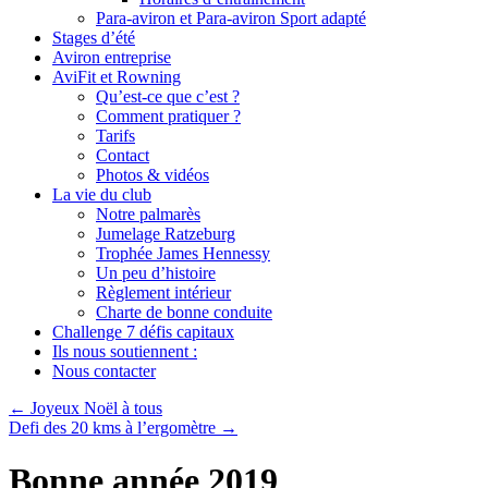
Para-aviron et Para-aviron Sport adapté
Stages d’été
Aviron entreprise
AviFit et Rowning
Qu’est-ce que c’est ?
Comment pratiquer ?
Tarifs
Contact
Photos & vidéos
La vie du club
Notre palmarès
Jumelage Ratzeburg
Trophée James Hennessy
Un peu d’histoire
Règlement intérieur
Charte de bonne conduite
Challenge 7 défis capitaux
Ils nous soutiennent :
Nous contacter
←
Joyeux Noël à tous
Defi des 20 kms à l’ergomètre
→
Bonne année 2019