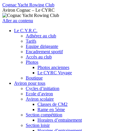
Cognac Yacht Rowing Club
Aviron Cognac – Le CYRC
Aller au contenu
Le C.Y.R.C.
Adhérez au club
Tarifs
Equipe dirigeante
Encadrement sportif
Accès au club
Photos
Photos anciennes
Le CYRC Voyage
Boutique
Aviron pour tous
Cycles d’initiation
Ecole d’aviron
Aviron scolaire
Classes de CM2
Rame en 5ème
Section compétition
Horaires d’entrainement
Section loisir
Horaires d’entrainement