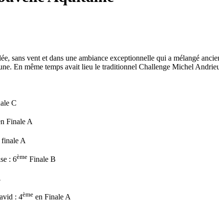
ée, sans vent et dans une ambiance exceptionnelle qui a mélangé ancie
e. En même temps avait lieu le traditionnel Challenge Michel Andrieux 
ale C
n Finale A
finale A
ème
se : 6
Finale B
A
ème
avid : 4
en Finale A