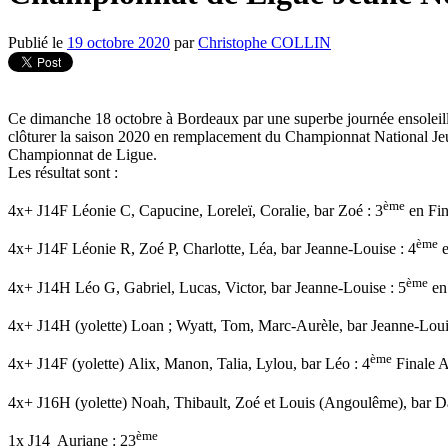
Publié le
19 octobre 2020
par
Christophe COLLIN
Ce dimanche 18 octobre à Bordeaux par une superbe journée ensoleill
clôturer la saison 2020 en remplacement du Championnat National Jeun
Championnat de Ligue.
Les résultat sont :
ème
4x+ J14F Léonie C, Capucine, Loreleï, Coralie, bar Zoé : 3
en Fin
ème
4x+ J14F Léonie R, Zoé P, Charlotte, Léa, bar Jeanne-Louise : 4
e
ème
4x+ J14H Léo G, Gabriel, Lucas, Victor, bar Jeanne-Louise : 5
en 
4x+ J14H (yolette) Loan ; Wyatt, Tom, Marc-Aurèle, bar Jeanne-Loui
ème
4x+ J14F (yolette) Alix, Manon, Talia, Lylou, bar Léo : 4
Finale 
4x+ J16H (yolette) Noah, Thibault, Zoé et Louis (Angoulême), bar D
ème
1x J14 Auriane : 23