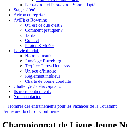
Para-aviron et Para-aviron Sport adapté
Stages d’été
Aviron entreprise
AviFit et Rowning
Qu’est-ce que c’est ?
Comment pratiquer ?
Tarifs
Contact
Photos & vidéos
La vie du club
Notre palmarès
Jumelage Ratzeburg
Trophée James Hennessy
Un peu d’histoire
Règlement intérieur
Charte de bonne conduite
Challenge 7 défis capitaux
Ils nous soutiennent :
Nous contacter
←
Horaires des entrainements pour les vacances de la Toussaint
Fermeture du club – Confinement
→
Championnat de Ligue Jeune No