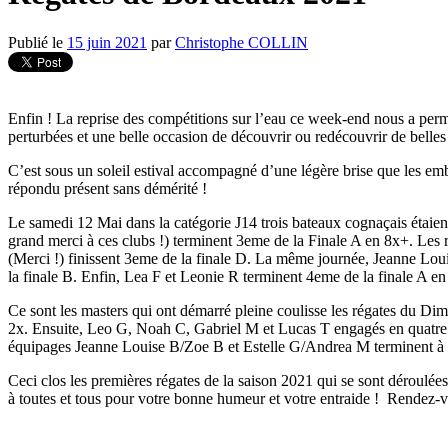
Publié le
15 juin 2021
par
Christophe COLLIN
Enfin ! La reprise des compétitions sur l’eau ce week-end nous a perm
perturbées et une belle occasion de découvrir ou redécouvrir de belles
C’est sous un soleil estival accompagné d’une légère brise que les e
répondu présent sans démérité !
Le samedi 12 Mai dans la catégorie J14 trois bateaux cognaçais étai
grand merci à ces clubs !) terminent 3eme de la Finale A en 8x+. Les
(Merci !) finissent 3eme de la finale D. La même journée, Jeanne Loui
la finale B. Enfin, Lea F et Leonie R terminent 4eme de la finale A en
Ce sont les masters qui ont démarré pleine coulisse les régates du D
2x. Ensuite, Leo G, Noah C, Gabriel M et Lucas T engagés en quatre d
équipages Jeanne Louise B/Zoe B et Estelle G/Andrea M terminent à la 
Ceci clos les premières régates de la saison 2021 qui se sont déroul
à toutes et tous pour votre bonne humeur et votre entraide ! Rendez