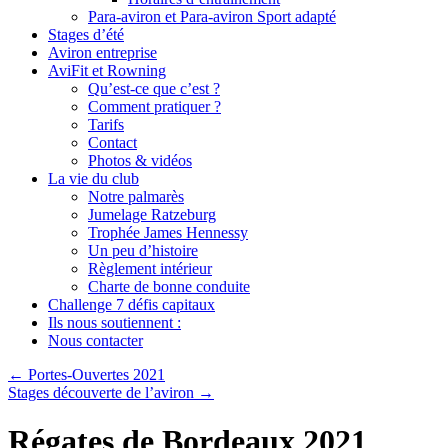
Para-aviron et Para-aviron Sport adapté
Stages d’été
Aviron entreprise
AviFit et Rowning
Qu’est-ce que c’est ?
Comment pratiquer ?
Tarifs
Contact
Photos & vidéos
La vie du club
Notre palmarès
Jumelage Ratzeburg
Trophée James Hennessy
Un peu d’histoire
Règlement intérieur
Charte de bonne conduite
Challenge 7 défis capitaux
Ils nous soutiennent :
Nous contacter
←
Portes-Ouvertes 2021
Stages découverte de l’aviron
→
Régates de Bordeaux 2021