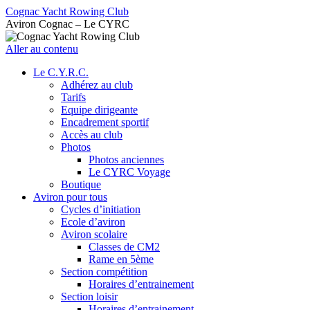
Cognac Yacht Rowing Club
Aviron Cognac – Le CYRC
Aller au contenu
Le C.Y.R.C.
Adhérez au club
Tarifs
Equipe dirigeante
Encadrement sportif
Accès au club
Photos
Photos anciennes
Le CYRC Voyage
Boutique
Aviron pour tous
Cycles d’initiation
Ecole d’aviron
Aviron scolaire
Classes de CM2
Rame en 5ème
Section compétition
Horaires d’entrainement
Section loisir
Horaires d’entrainement