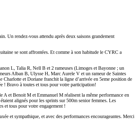
rtain. Un rendez-vous attendu après deux saisons grandement
quitaine se sont affrontées. Et comme à son habitude le CYRC a
Manon L, Talia R, Nell B et 2 rameuses (Limoges et Bayonne ; un
rameurs Alban B, Ulysse H, Marc Aurele V et un rameur de Saintes
Charlotte et Doriane franchit la ligne d’arrivée en 5eme position de
 ! Bravo à toutes et tous pour votre participation!
inale A et Benoit M et Emmanuel M réalisent la même performance en
taient alignés pour les sprints sur 500m senior femmes. Les
es et tous pour votre engagement !
elaxée et sympathique, et avec des performances encourageantes. Merci