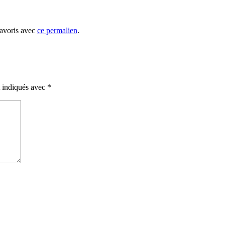
favoris avec
ce permalien
.
t indiqués avec
*