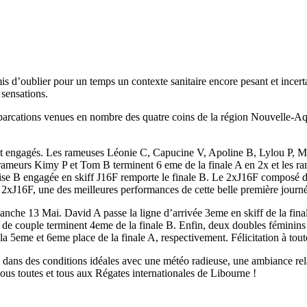
is d’oublier pour un temps un contexte sanitaire encore pesant et ince
 sensations.
mbarcations venues en nombre des quatre coins de la région Nouvelle-A
ent engagés. Les rameuses Léonie C, Capucine V, Apoline B, Lylou P, 
 rameurs Kimy P et Tom B terminent 6 eme de la finale A en 2x et les 
se B engagée en skiff J16F remporte le finale B. Le 2xJ16F composé de 
 2xJ16F, une des meilleures performances de cette belle première journée
imanche 13 Mai. David A passe la ligne d’arrivée 3eme en skiff de la f
e couple terminent 4eme de la finale B. Enfin, deux doubles féminins é
5eme et 6eme place de la finale A, respectivement. Félicitation à tout
ées dans des conditions idéales avec une météo radieuse, une ambiance r
-vous toutes et tous aux Régates internationales de Libourne !