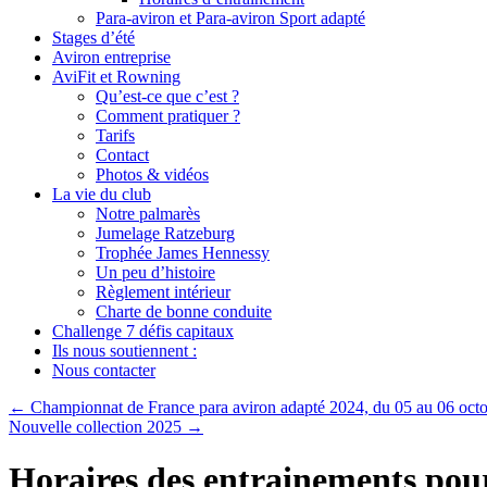
Para-aviron et Para-aviron Sport adapté
Stages d’été
Aviron entreprise
AviFit et Rowning
Qu’est-ce que c’est ?
Comment pratiquer ?
Tarifs
Contact
Photos & vidéos
La vie du club
Notre palmarès
Jumelage Ratzeburg
Trophée James Hennessy
Un peu d’histoire
Règlement intérieur
Charte de bonne conduite
Challenge 7 défis capitaux
Ils nous soutiennent :
Nous contacter
←
Championnat de France para aviron adapté 2024, du 05 au 06 oct
Nouvelle collection 2025
→
Horaires des entrainements pour