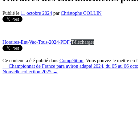
Publié le
11 octobre 2024
par
Christophe COLLIN
Horaires-Ent-Vac-Tous-2024-PDF-
Télécharger
Ce contenu a été publié dans
Compétition
. Vous pouvez le mettre en 
←
Championnat de France para aviron adapté 2024, du 05 au 06 oct
Nouvelle collection 2025
→