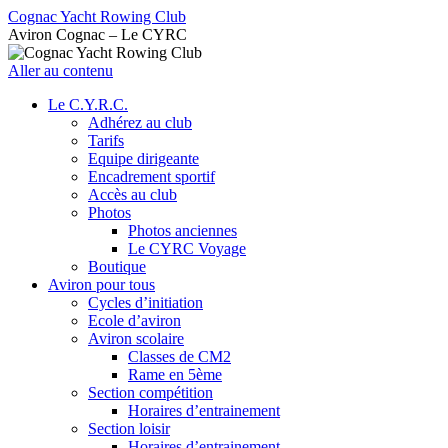
Cognac Yacht Rowing Club
Aviron Cognac – Le CYRC
Aller au contenu
Le C.Y.R.C.
Adhérez au club
Tarifs
Equipe dirigeante
Encadrement sportif
Accès au club
Photos
Photos anciennes
Le CYRC Voyage
Boutique
Aviron pour tous
Cycles d’initiation
Ecole d’aviron
Aviron scolaire
Classes de CM2
Rame en 5ème
Section compétition
Horaires d’entrainement
Section loisir
Horaires d’entrainement