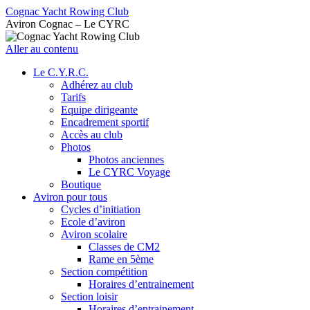
Cognac Yacht Rowing Club
Aviron Cognac – Le CYRC
Aller au contenu
Le C.Y.R.C.
Adhérez au club
Tarifs
Equipe dirigeante
Encadrement sportif
Accès au club
Photos
Photos anciennes
Le CYRC Voyage
Boutique
Aviron pour tous
Cycles d’initiation
Ecole d’aviron
Aviron scolaire
Classes de CM2
Rame en 5ème
Section compétition
Horaires d’entrainement
Section loisir
Horaires d’entrainement