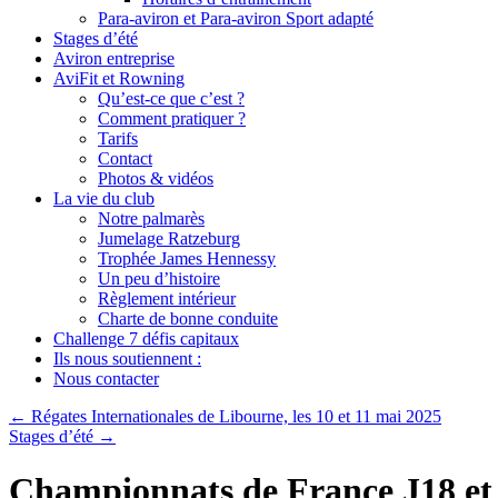
Para-aviron et Para-aviron Sport adapté
Stages d’été
Aviron entreprise
AviFit et Rowning
Qu’est-ce que c’est ?
Comment pratiquer ?
Tarifs
Contact
Photos & vidéos
La vie du club
Notre palmarès
Jumelage Ratzeburg
Trophée James Hennessy
Un peu d’histoire
Règlement intérieur
Charte de bonne conduite
Challenge 7 défis capitaux
Ils nous soutiennent :
Nous contacter
←
Régates Internationales de Libourne, les 10 et 11 mai 2025
Stages d’été
→
Championnats de France J18 et S