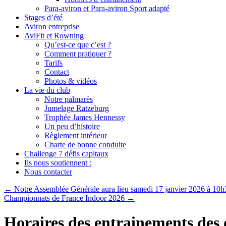
Para-aviron et Para-aviron Sport adapté
Stages d’été
Aviron entreprise
AviFit et Rowning
Qu’est-ce que c’est ?
Comment pratiquer ?
Tarifs
Contact
Photos & vidéos
La vie du club
Notre palmarès
Jumelage Ratzeburg
Trophée James Hennessy
Un peu d’histoire
Règlement intérieur
Charte de bonne conduite
Challenge 7 défis capitaux
Ils nous soutiennent :
Nous contacter
←
Notre Assemblée Générale aura lieu samedi 17 janvier 2026 à 10h
Championnats de France Indoor 2026
→
Horaires des entrainements des 