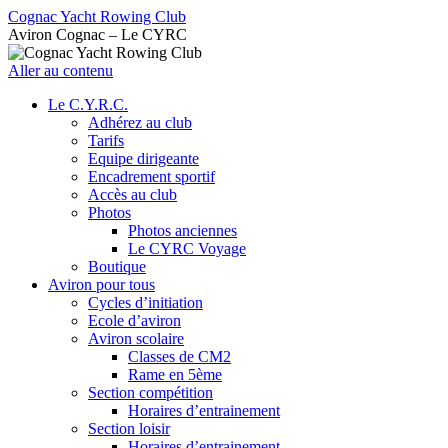
Cognac Yacht Rowing Club
Aviron Cognac – Le CYRC
Aller au contenu
Le C.Y.R.C.
Adhérez au club
Tarifs
Equipe dirigeante
Encadrement sportif
Accès au club
Photos
Photos anciennes
Le CYRC Voyage
Boutique
Aviron pour tous
Cycles d’initiation
Ecole d’aviron
Aviron scolaire
Classes de CM2
Rame en 5ème
Section compétition
Horaires d’entrainement
Section loisir
Horaires d’entrainement