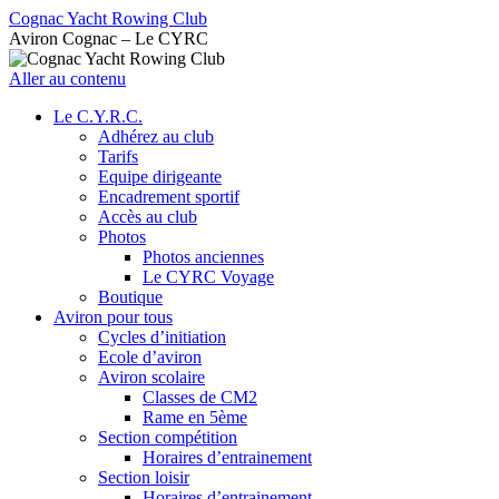
Cognac Yacht Rowing Club
Aviron Cognac – Le CYRC
Aller au contenu
Le C.Y.R.C.
Adhérez au club
Tarifs
Equipe dirigeante
Encadrement sportif
Accès au club
Photos
Photos anciennes
Le CYRC Voyage
Boutique
Aviron pour tous
Cycles d’initiation
Ecole d’aviron
Aviron scolaire
Classes de CM2
Rame en 5ème
Section compétition
Horaires d’entrainement
Section loisir
Horaires d’entrainement