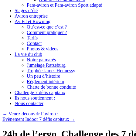
Para-aviron et Para-aviron Sport adapté
Stages d’été
Aviron entreprise
AviFit et Rowning
Qu’est-ce que c’est ?
Comment pratiquer ?
Tarifs
Contact
Photos & vidéos
La vie du club
Notre palmarès
Jumelage Ratzeburg
Trophée James Hennessy
Un peu d’histoire
Règlement intérieur
Charte de bonne conduite
Challenge 7 défis capitaux
Ils nous soutiennent :
Nous contacter
←
Venez découvrir l’aviron :
Evènement Indoor 7 défis capitaux
→
24h de l’ergo, Challenge des 7 dé