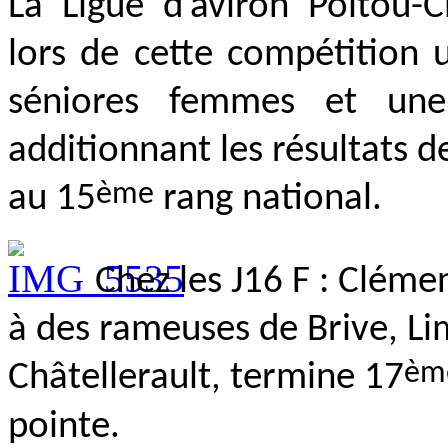
La Ligue d’aviron Poitou-C
lors de cette compétition 
séniores femmes et un
additionnant les résultats d
ème
au 15
rang national.
Chez les J16 F : Clém
à des rameuses de Brive, L
èm
Châtellerault, termine 17
pointe.