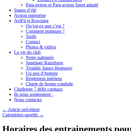
Para-aviron et Para-aviron Sport adapté
Stages d’été
Aviron entreprise
AviFit et Rowning
Qu’est-ce que c’est ?
Comment pratiquer ?
Tarifs
Contact
Photos & vidéos
La vie du club
Notre palmarès
Jumelage Ratzeburg
Trophée James Hennessy
Un peu d’histoire
Règlement intérieur
Charte de bonne conduite
Challenge 7 défis capitaux
Ils nous soutiennent :
Nous contacter
←
Article précédent
Calendriers sportifs
→
Horaires des entrainements pour