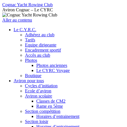
Cognac Yacht Rowing Club
Aviron Cognac – Le CYRC
Aller au contenu
Le C.Y.R.C.
Adhérez au club
Tarifs
Equipe dirigeante
Encadrement sportif
Accès au club
Photos
Photos anciennes
Le CYRC Voyage
Boutique
Aviron pour tous
Cycles d’initiation
Ecole d’aviron
Aviron scolaire
Classes de CM2
Rame en 5ème
Section compétition
Horaires d’entrainement
Section loisir
Horaires d’entrainement