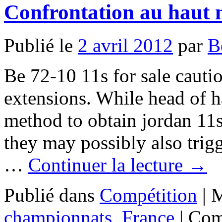
Confrontation au haut 
Publié le
2 avril 2012
par
B
Be 72-10 11s for sale cautio
extensions. While head of h
method to obtain jordan 11s 
they may possibly also trigg
…
Continuer la lecture
→
Publié dans
Compétition
|
M
championnats
,
France
|
Com