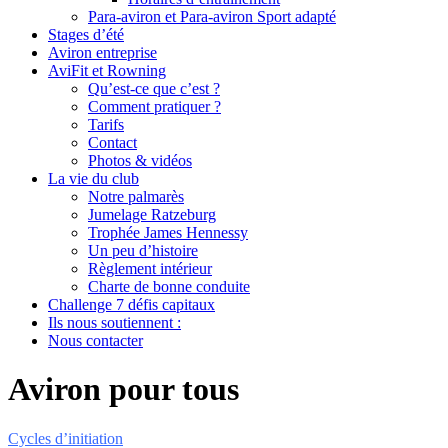
Para-aviron et Para-aviron Sport adapté
Stages d’été
Aviron entreprise
AviFit et Rowning
Qu’est-ce que c’est ?
Comment pratiquer ?
Tarifs
Contact
Photos & vidéos
La vie du club
Notre palmarès
Jumelage Ratzeburg
Trophée James Hennessy
Un peu d’histoire
Règlement intérieur
Charte de bonne conduite
Challenge 7 défis capitaux
Ils nous soutiennent :
Nous contacter
Aviron pour tous
Cycles d’initiation