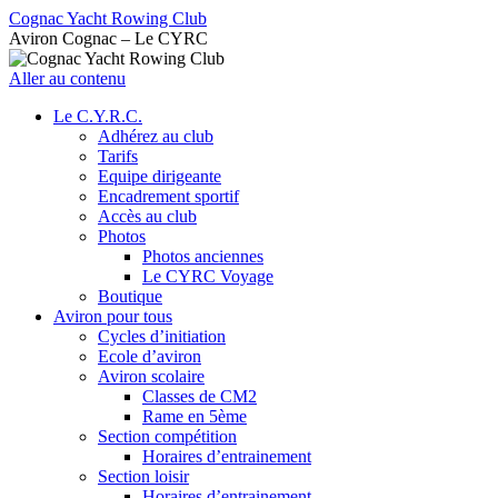
Cognac Yacht Rowing Club
Aviron Cognac – Le CYRC
Aller au contenu
Le C.Y.R.C.
Adhérez au club
Tarifs
Equipe dirigeante
Encadrement sportif
Accès au club
Photos
Photos anciennes
Le CYRC Voyage
Boutique
Aviron pour tous
Cycles d’initiation
Ecole d’aviron
Aviron scolaire
Classes de CM2
Rame en 5ème
Section compétition
Horaires d’entrainement
Section loisir
Horaires d’entrainement