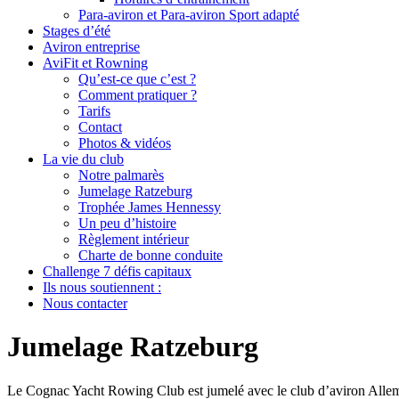
Para-aviron et Para-aviron Sport adapté
Stages d’été
Aviron entreprise
AviFit et Rowning
Qu’est-ce que c’est ?
Comment pratiquer ?
Tarifs
Contact
Photos & vidéos
La vie du club
Notre palmarès
Jumelage Ratzeburg
Trophée James Hennessy
Un peu d’histoire
Règlement intérieur
Charte de bonne conduite
Challenge 7 défis capitaux
Ils nous soutiennent :
Nous contacter
Jumelage Ratzeburg
Le Cognac Yacht Rowing Club est jumelé avec le club d’aviron Allem