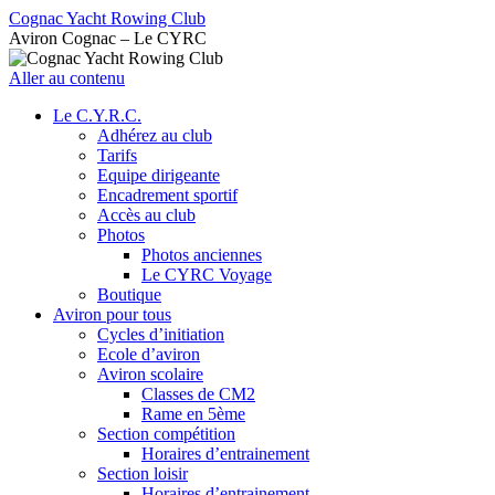
Cognac Yacht Rowing Club
Aviron Cognac – Le CYRC
Aller au contenu
Le C.Y.R.C.
Adhérez au club
Tarifs
Equipe dirigeante
Encadrement sportif
Accès au club
Photos
Photos anciennes
Le CYRC Voyage
Boutique
Aviron pour tous
Cycles d’initiation
Ecole d’aviron
Aviron scolaire
Classes de CM2
Rame en 5ème
Section compétition
Horaires d’entrainement
Section loisir
Horaires d’entrainement