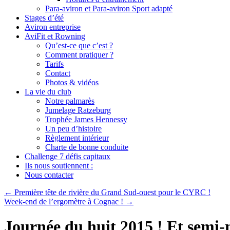
Para-aviron et Para-aviron Sport adapté
Stages d’été
Aviron entreprise
AviFit et Rowning
Qu’est-ce que c’est ?
Comment pratiquer ?
Tarifs
Contact
Photos & vidéos
La vie du club
Notre palmarès
Jumelage Ratzeburg
Trophée James Hennessy
Un peu d’histoire
Règlement intérieur
Charte de bonne conduite
Challenge 7 défis capitaux
Ils nous soutiennent :
Nous contacter
←
Première tête de rivière du Grand Sud-ouest pour le CYRC !
Week-end de l’ergomètre à Cognac !
→
Journée du huit 2015 ! Et sem