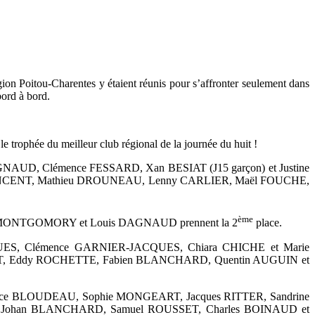
égion Poitou-Charentes y étaient réunis pour s’affronter seulement dans
bord à bord.
e trophée du meilleur club régional de la journée du huit !
UD, Clémence FESSARD, Xan BESIAT (J15 garçon) et Justine
in VINCENT, Mathieu DROUNEAU, Lenny CARLIER, Maël FOUCHE,
ème
el MONTGOMORY et Louis DAGNAUD prennent la 2
place.
CQUES, Clémence GARNIER-JACQUES, Chiara CHICHE et Marie
ONT, Eddy ROCHETTE, Fabien BLANCHARD, Quentin AUGUIN et
 Florence BLOUDEAU, Sophie MONGEART, Jacques RITTER, Sandrine
, Johan BLANCHARD, Samuel ROUSSET, Charles BOINAUD et