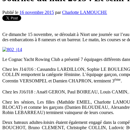
Publié le
16 novembre 2015
par
Charlotte LAMOUCHE
Ce dimanche 15 novembre, se déroulait à Niort une journée sur l’eau po
des embarcations à 8 rameurs et un barreur. Le matin, les courses se d
Le Cognac Yacht Rowing Club a présenté 7 équipages différents dans les
Chez les J14/J16 : Cassandra LARDILLON, Sophie LE BOULE
COLLIN remportent la catégorie féminine. L’équipage garç
ème
Corentin VERSOMPEL et Damien CHAPRON, terminent 3
.
Chez les J16/J18 : Anaël GERON, Paul BOIREAU, Louis CAM
Chez les séniors, Les filles (Mathilde EMIEL, Charlott
BLOCAT) et comme les garçons (Damien BLOUDEAU, Alexand
Robin LEBARREAU) terminent vainqueur de leurs courses.
Deux bateaux adultes-loisirs étaient également engagé dans l
BOUCHOT, Bruno CLEMENT, Christophe COLLIN, Ludovic B