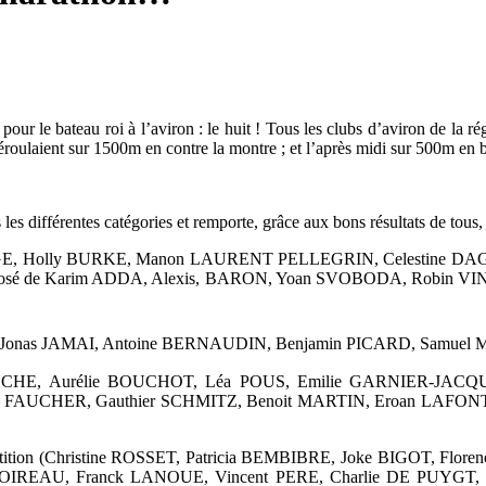
ur le bateau roi à l’aviron : le huit ! Tous les clubs d’aviron de la r
éroulaient sur 1500m en contre la montre ; et l’après midi sur 500m en 
 différentes catégories et remporte, grâce aux bons résultats de tous, l
NGE, Holly BURKE, Manon LAURENT PELLEGRIN, Celestine DAGNA
on, composé de Karim ADDA, Alexis, BARON, Yoan SVOBODA, Rob
IN, Jonas JAMAI, Antoine BERNAUDIN, Benjamin PICARD, Samu
e LAMOUCHE, Aurélie BOUCHOT, Léa POUS, Emilie GARNIER-JA
re FAUCHER, Gauthier SCHMITZ, Benoit MARTIN, Eroan LAF
a compétition (Christine ROSSET, Patricia BEMBIBRE, Joke BIGOT,
OIREAU, Franck LANOUE, Vincent PERE, Charlie DE PUYGT