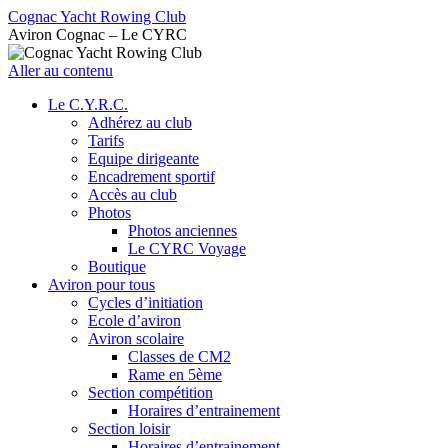
Cognac Yacht Rowing Club
Aviron Cognac – Le CYRC
Aller au contenu
Le C.Y.R.C.
Adhérez au club
Tarifs
Equipe dirigeante
Encadrement sportif
Accès au club
Photos
Photos anciennes
Le CYRC Voyage
Boutique
Aviron pour tous
Cycles d’initiation
Ecole d’aviron
Aviron scolaire
Classes de CM2
Rame en 5ème
Section compétition
Horaires d’entrainement
Section loisir
Horaires d’entrainement