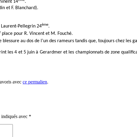
minent 14
.
in et F. Blanchard).
ème
 Laurent-Pellegrin 24
.
e
place pour R. Vincent et M. Fouché.
blessure au dos de l’un des rameurs tandis que, toujours chez les g
nt les 4 et 5 juin à Gerardmer et les championnats de zone qualificat
favoris avec
ce permalien
.
t indiqués avec
*