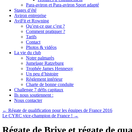
Para-aviron et Para-aviron Sport adapté
Stages d’été
Aviron entreprise
AviFit et Rowning
Qu’est-ce que c’est ?
Comment pratiquer ?
Tarifs
Contact
Photos & vidéos
La vie du club
Notre palmarès
Jumelage Ratzeburg
Trophée James Hennessy
Un peu d’histoire
Règlement intérieur
Charte de bonne conduite
Challenge 7 défis capitaux
Ils nous soutiennent :
Nous contacter
←
Régate de qualification pour les équipes de France 2016
Le CYRC vice-champion de France !
→
Régate de Brive et régate de qua