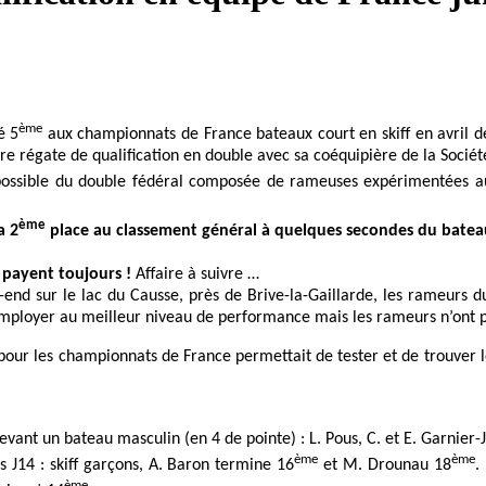
ème
é 5
aux championnats de France bateaux court en skiff en avril der
ère régate de qualification en double avec sa coéquipière de la Soci
 possible du double fédéral composée de rameuses expérimentées au
ème
a 2
place au classement général à quelques secondes du batea
 payent toujours !
Affaire à suivre …
end sur le lac du Causse, près de Brive-la-Gaillarde, les rameurs d
s’employer au meilleur niveau de performance mais les rameurs n’ont 
 pour les championnats de France permettait de tester et de trouver l
vant un bateau masculin (en 4 de pointe) : L. Pous, C. et E. Garnier-
ème
ème
s J14 : skiff garçons, A. Baron termine 16
et M. Drounau 18
.
ème