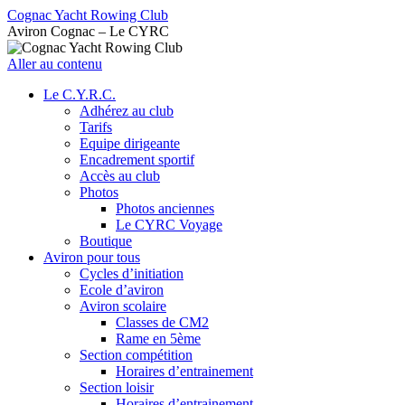
Cognac Yacht Rowing Club
Aviron Cognac – Le CYRC
Aller au contenu
Le C.Y.R.C.
Adhérez au club
Tarifs
Equipe dirigeante
Encadrement sportif
Accès au club
Photos
Photos anciennes
Le CYRC Voyage
Boutique
Aviron pour tous
Cycles d’initiation
Ecole d’aviron
Aviron scolaire
Classes de CM2
Rame en 5ème
Section compétition
Horaires d’entrainement
Section loisir
Horaires d’entrainement