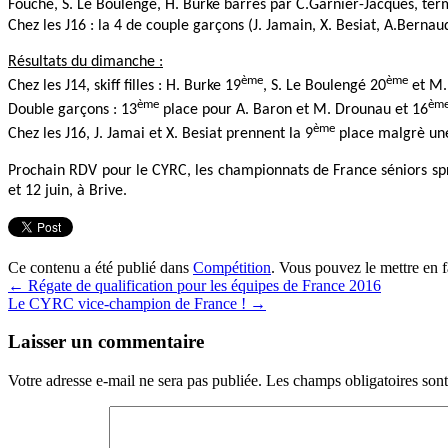
Fouché, S. Le Boulengé, H. Burke barrés par C.Garnier-Jacques, ter
Chez les J16 : la 4 de couple garçons (J. Jamain, X. Besiat, A.Bernaud
Résultats du dimanche :
ème
ème
Chez les J14, skiff filles : H. Burke 19
, S. Le Boulengé 20
et M.
ème
èm
Double garçons : 13
place pour A. Baron et M. Drounau et 16
ème
Chez les J16, J. Jamai et X. Besiat prennent la 9
place malgrè une 
Prochain RDV pour le CYRC, les championnats de France séniors spri
et 12 juin, à Brive.
Ce contenu a été publié dans
Compétition
. Vous pouvez le mettre en 
←
Régate de qualification pour les équipes de France 2016
Le CYRC vice-champion de France !
→
Laisser un commentaire
Votre adresse e-mail ne sera pas publiée.
Les champs obligatoires son