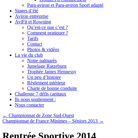
Para-aviron et Para-aviron Sport adapté
Stages d’été
Aviron entreprise
AviFit et Rowning
Qu’est-ce que c’est ?
Comment pratiquer ?
Tarifs
Contact
Photos & vidéos
La vie du club
Notre palmarès
Jumelage Ratzeburg
Trophée James Hennessy
Un peu d’histoire
Règlement intérieur
Charte de bonne conduite
Challenge 7 défis capitaux
Ils nous soutiennent :
Nous contacter
←
Championnat de Zone Sud-Ouest
Championnat de France Minimes – Séniors 2013
→
Rentrée Sportive 2014