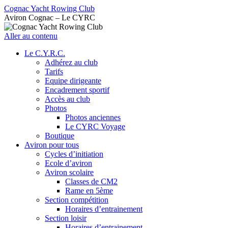
Cognac Yacht Rowing Club
Aviron Cognac – Le CYRC
Aller au contenu
Le C.Y.R.C.
Adhérez au club
Tarifs
Equipe dirigeante
Encadrement sportif
Accès au club
Photos
Photos anciennes
Le CYRC Voyage
Boutique
Aviron pour tous
Cycles d’initiation
Ecole d’aviron
Aviron scolaire
Classes de CM2
Rame en 5ème
Section compétition
Horaires d’entrainement
Section loisir
Horaires d’entrainement