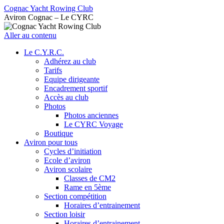
Cognac Yacht Rowing Club
Aviron Cognac – Le CYRC
Aller au contenu
Le C.Y.R.C.
Adhérez au club
Tarifs
Equipe dirigeante
Encadrement sportif
Accès au club
Photos
Photos anciennes
Le CYRC Voyage
Boutique
Aviron pour tous
Cycles d’initiation
Ecole d’aviron
Aviron scolaire
Classes de CM2
Rame en 5ème
Section compétition
Horaires d’entrainement
Section loisir
Horaires d’entrainement