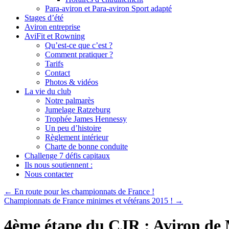
Para-aviron et Para-aviron Sport adapté
Stages d’été
Aviron entreprise
AviFit et Rowning
Qu’est-ce que c’est ?
Comment pratiquer ?
Tarifs
Contact
Photos & vidéos
La vie du club
Notre palmarès
Jumelage Ratzeburg
Trophée James Hennessy
Un peu d’histoire
Règlement intérieur
Charte de bonne conduite
Challenge 7 défis capitaux
Ils nous soutiennent :
Nous contacter
←
En route pour les championnats de France !
Championnats de France minimes et vétérans 2015 !
→
4ème étape du CJR : Aviron de 