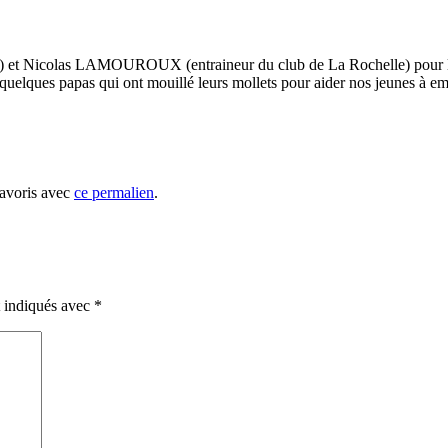
t Nicolas LAMOUROUX (entraineur du club de La Rochelle) pour l’acc
uelques papas qui ont mouillé leurs mollets pour aider nos jeunes à e
favoris avec
ce permalien
.
t indiqués avec
*