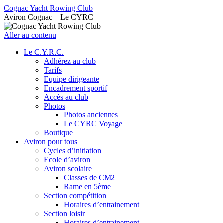
Cognac Yacht Rowing Club
Aviron Cognac – Le CYRC
Aller au contenu
Le C.Y.R.C.
Adhérez au club
Tarifs
Equipe dirigeante
Encadrement sportif
Accès au club
Photos
Photos anciennes
Le CYRC Voyage
Boutique
Aviron pour tous
Cycles d’initiation
Ecole d’aviron
Aviron scolaire
Classes de CM2
Rame en 5ème
Section compétition
Horaires d’entrainement
Section loisir
Horaires d’entrainement