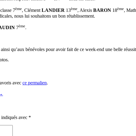
ème
ème
ème
classe 7
, Clément
LANDIER
13
, Alexis
BARON
18
, Mat
cales, nous lui souhaitons un bon rétablissement.
ème
AUDIN
7
.
s ainsi qu’aux bénévoles pour avoir fait de ce week-end une belle réussit
otos.
favoris avec
ce permalien
.
→
t indiqués avec
*