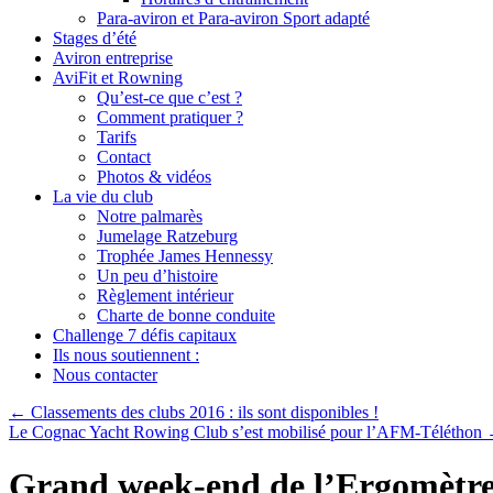
Para-aviron et Para-aviron Sport adapté
Stages d’été
Aviron entreprise
AviFit et Rowning
Qu’est-ce que c’est ?
Comment pratiquer ?
Tarifs
Contact
Photos & vidéos
La vie du club
Notre palmarès
Jumelage Ratzeburg
Trophée James Hennessy
Un peu d’histoire
Règlement intérieur
Charte de bonne conduite
Challenge 7 défis capitaux
Ils nous soutiennent :
Nous contacter
←
Classements des clubs 2016 : ils sont disponibles !
Le Cognac Yacht Rowing Club s’est mobilisé pour l’AFM-Téléthon
Grand week-end de l’Ergomètre