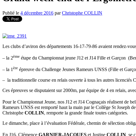
Publié le
4 décembre 2016
par
Christophe COLLIN
Les clubs d’aviron des départements 16-17-79-86 avaient rendez-vous 
ème
– la 2
étape du Championnat jeune J12 et J14 Fille et Garçon (B
ère
– la 1
épreuve du Challenge Jeunes Rameurs UNSS (Fille et Garçon
– la traditionnelle course en relais ouverte à tous les autres licenciés 
Ces épreuves se disputaient sur 2000m, par équipe de 4 en relais, avec q
Pour le Championnat Jeune, nos J12 et J14 Cognaçais réalisent de bel
Rameurs UNSS est remporté haut la main par le Collège St Joseph de
Christophe
COLLIN
, remporte la grande finale toutes catégories.
Le dimanche, place à l’évaluation Fédérale, chemin de sélection oblig
En J16, Clémence
GARNIER-JACQUES
et Justine
COLLIN
se cl