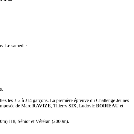
s. Le samedi :
s.
hez les J12 à J14 garçons. La première épreuve du Challenge Jeunes
 composée de Marc
RAVIZE
, Thierry
SIX
, Ludovic
BOIREAU
et
500m) J18, Sénior et Vétéran (2000m).