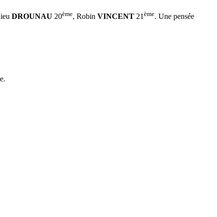
ème
ème
hieu
DROUNAU
20
, Robin
VINCENT
21
. Une pensée
e.