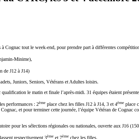
à Cognac tout le week-end, pour prendre part à différentes compétition
enjamin-Minime),
 de J12 à J14)
Cadets, Juniors, Seniors, Vétérans et Adultes loisirs.
ualification le matin et finale l’après-midi. 31 équipes étaient présente
ème
ème
les performances : 2
place chez les filles J12 à J14, 3 et 4
place c
 Cognac, et pour terminer cette journée, l’équipe Vétéran de Cognac
atoire pour les sélections régionales ou nationales, ouverte aux J16 (1
ème
ème
assent respectivement 3
et 7
chez les filles.