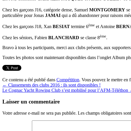
Chez les garçons J16, catégorie dense, Samuel
MONTGOMERY
se 
particulière pour Jonas
JAMAI
qui a dû abandonner pour raisons médi
ème
Chez les garçons J18, Xan
BESIAT
termine 6
et Antoine
BERN
ème
Chez les séniors, Fabien
BLANCHARD
se classe 8
.
Bravo à tous les participants, merci aux clubs présents, aux supporter
Toutes les photos sont maintenant disponibles dans l’onglet Album ph
Ce contenu a été publié dans
Compétition
. Vous pouvez le mettre en 
←
Classements des clubs 2016 : ils sont disponibles !
Le Cognac Yacht Rowing Club s’est mobilisé pour l’AFM-Téléthon
Laisser un commentaire
Votre adresse e-mail ne sera pas publiée.
Les champs obligatoires son