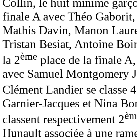
Collin, le huit minime garç
finale A avec Théo Gaborit
Mathis Davin, Manon Lauren
Tristan Besiat, Antoine Boi
ème
la 2
place de la finale A
avec Samuel Montgomery Ju
Clément Landier se classe 4
Garnier-Jacques et Nina Bon
èm
classent respectivement 2
Hunault associée à une ram