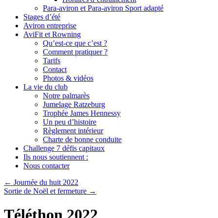
Para-aviron et Para-aviron Sport adapté
Stages d’été
Aviron entreprise
AviFit et Rowning
Qu’est-ce que c’est ?
Comment pratiquer ?
Tarifs
Contact
Photos & vidéos
La vie du club
Notre palmarès
Jumelage Ratzeburg
Trophée James Hennessy
Un peu d’histoire
Règlement intérieur
Charte de bonne conduite
Challenge 7 défis capitaux
Ils nous soutiennent :
Nous contacter
←
Journée du huit 2022
Sortie de Noël et fermeture
→
Téléthon 2022