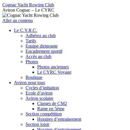
Cognac Yacht Rowing Club
Aviron Cognac – Le CYRC
Aller au contenu
Le C.Y.R.C.
Adhérez au club
Tarifs
Equipe dirigeante
Encadrement sportif
Accès au club
Photos
Photos anciennes
Le CYRC Voyage
Boutique
Aviron pour tous
Cycles d’initiation
Ecole d’aviron
Aviron scolaire
Classes de CM2
Rame en 5ème
Section compétition
Horaires d’entrainement
Section loisir
Horaires d’entrainement