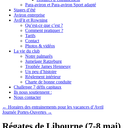
Para-aviron et Para-aviron Sport adapté
Stages d’été
Aviron entreprise
AviFit et Rowning
Qu’est-ce que c’est ?
Comment pratiquer ?
Tarifs
Contact
Photos & vidéos
La vie du club
Notre palmarès
Jumelage Ratzeburg
Trophée James Hennessy
Un peu d’histoire
Règlement intérieur
Charte de bonne conduite
Challenge 7 défis capitaux
Ils nous soutiennent :
Nous contacter
←
Horaires des entrainements pour les vacances d’Avril
Journée Portes-Ouvertes
→
Régates de Libourne (7-8 mai)