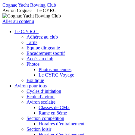
Cognac Yacht Rowing Club
Aviron Cognac – Le CYRC
Aller au contenu
Le C.Y.R.C.
Adhérez au club
Tarifs
Equipe dirigeante
Encadrement sportif
Accès au club
Photos
Photos anciennes
Le CYRC Voyage
Boutique
Aviron pour tous
Cycles d’initiation
Ecole d’aviron
Aviron scolaire
Classes de CM2
Rame en 5ème
Section compétition
Horaires d’entrainement
Section loisir
Horaires d’entrainement