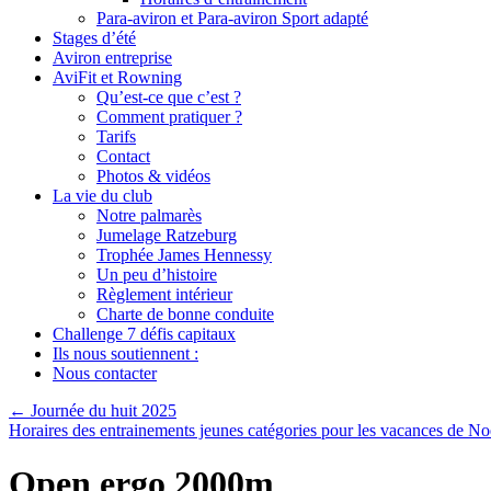
Para-aviron et Para-aviron Sport adapté
Stages d’été
Aviron entreprise
AviFit et Rowning
Qu’est-ce que c’est ?
Comment pratiquer ?
Tarifs
Contact
Photos & vidéos
La vie du club
Notre palmarès
Jumelage Ratzeburg
Trophée James Hennessy
Un peu d’histoire
Règlement intérieur
Charte de bonne conduite
Challenge 7 défis capitaux
Ils nous soutiennent :
Nous contacter
←
Journée du huit 2025
Horaires des entrainements jeunes catégories pour les vacances de N
Open ergo 2000m