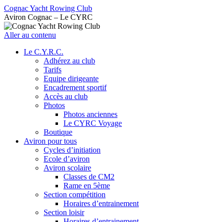
Cognac Yacht Rowing Club
Aviron Cognac – Le CYRC
Aller au contenu
Le C.Y.R.C.
Adhérez au club
Tarifs
Equipe dirigeante
Encadrement sportif
Accès au club
Photos
Photos anciennes
Le CYRC Voyage
Boutique
Aviron pour tous
Cycles d’initiation
Ecole d’aviron
Aviron scolaire
Classes de CM2
Rame en 5ème
Section compétition
Horaires d’entrainement
Section loisir
Horaires d’entrainement